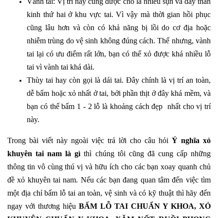
Vành tai: Vị trí này cũng được cho là nhiều sụn và dây thần
kinh thứ hai ở khu vực tai. Vì vậy mà thời gian hồi phục
cũng lâu hơn và còn có khả năng bị lồi do cơ địa hoặc
nhiễm trùng do vệ sinh không đúng cách. Thế nhưng, vành
tai lại có ưu điểm rất lớn, bạn có thể xỏ được khá nhiều lỗ
tai vì vành tai khá dài.
Thùy tai hay còn gọi là dái tai. Đây chính là vị trí an toàn,
dễ bấm hoặc xỏ nhất ở tai, bởi phần thịt ở đây khá mềm, và
bạn có thể bấm 1 - 2 lỗ là khoảng cách đẹp nhất cho vị trí
này.
Trong bài viết này ngoài việc trả lời cho câu hỏi
Ý nghĩa xỏ
khuyên tai nam là gì
thì chúng tôi cũng đã cung cấp những
thông tin vô cùng thú vị và hữu ích cho các bạn xoay quanh chủ
đề xỏ khuyên tai nam. Nếu các bạn đang quan tâm đến việc tìm
một địa chỉ bấm lỗ tai an toàn, vệ sinh và có kỹ thuật thì hãy đến
ngay với thương hiệu
BẤM LỖ TAI CHUẨN Y KHOA,
XỎ