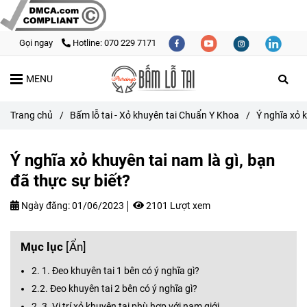
Gọi ngay
Hotline: 070 229 7171
MENU
Trang chủ
/
Bấm lỗ tai - Xỏ khuyên tai Chuẩn Y Khoa
/
Ý nghĩa xỏ k
Ý nghĩa xỏ khuyên tai nam là gì, bạn
đã thực sự biết?
Ngày đăng:
01/06/2023
2101 Lượt xem
Mục lục
[
Ẩn
]
2. 1. Đeo khuyên tai 1 bên có ý nghĩa gì?
2.2. Đeo khuyên tai 2 bên có ý nghĩa gì?
2. 3. Vị trí xỏ khuyên tai phù hợp với nam giới