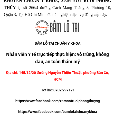
KHUYÊN CHUẨN Y KHOA
, XĂM NỐT RUỒI PHONG
THỦY
tại số 266/4 đường Cách Mạng Tháng 8, Phường 10,
Quận 3, Tp. Hồ Chí Minh để trải nghiệm dịch vụ đẳng cấp này.
BẤM LỖ TAI
CHUẨN Y KHOA
Nhân viên Y tế trực tiếp thực hiện: vô trùng, không
đau, an toàn thẩm mỹ
Địa chỉ: 145/12/20 đường Nguyễn Thiện Thuật, phường Bàn Cờ,
HCM
Hotline:
0702 297171
https://www.facebook.com/xamnotruoiphongthuysg
https://www.facebook.com/bamlotaichuanykhoa