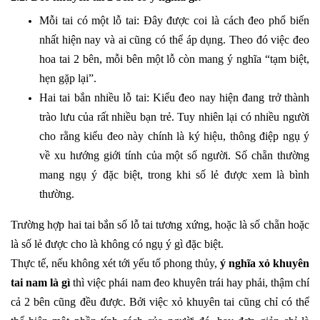
Mỗi tai có một lỗ tai: Đây được coi là cách đeo phổ biến
nhất hiện nay và ai cũng có thể áp dụng. Theo đó việc đeo
hoa tai 2 bên, mỗi bên một lỗ còn mang ý nghĩa “tạm biệt,
hẹn gặp lại”.
Hai tai bắn nhiều lỗ tai: Kiểu đeo nay hiện đang trở thành
trào lưu của rất nhiều bạn trẻ. Tuy nhiên lại có nhiều người
cho rằng kiểu đeo này chính là ký hiệu, thông điệp ngụ ý
về xu hướng giới tính của một số người. Số chẵn thường
mang ngụ ý đặc biệt, trong khi số lẻ được xem là bình
thường.
Trường hợp hai tai bắn số lỗ tai tương xứng, hoặc là số chẵn hoặc
là số lẻ được cho là không có ngụ ý gì đặc biệt.
Thực tế, nếu không xét tới yếu tố phong thủy,
ý nghĩa xỏ khuyên
tai nam là gì
thì việc phái nam đeo khuyên trái hay phải, thậm chí
cả 2 bên cũng đều được. Bởi việc xỏ khuyên tai cũng chỉ có thể