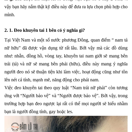
vậy bạn hãy nắm thật kỹ điều này để đưa ra lựa chọn phù hợp cho
mình.
2. 1. Đeo khuyên tai 1 bên có ý nghĩa gì?
Tại Việt Nam và một số nước phương Đông, quan điểm “ nam tả
nữ hữu” đã được vận dụng từ rất lâu. Bởi vậy mà các đồ dùng
như: nhẫn, đồng hồ, vòng tay, khuyên tai nam giới sẽ mang bên
trái (tả) và nữ sẽ mang bên phải (hữu), điều này mang ý nghĩa
người đeo nó sẽ thuận tiện khi làm việc, hoạt động cũng như tôn
lên nét cá tính, mạnh mẽ, năng động cho phái nam.
Việc đeo khuyên tai theo quy luật “Nam trái nữ phải” còn tương
ứng với “Người bảo vệ” và “Người được bảo vệ”. Bởi vậy, trong
trường hợp bạn đeo ngược lại rất có thể mọi người sẽ hiểu nhầm
bạn là người đồng tính, gay hoặc les.